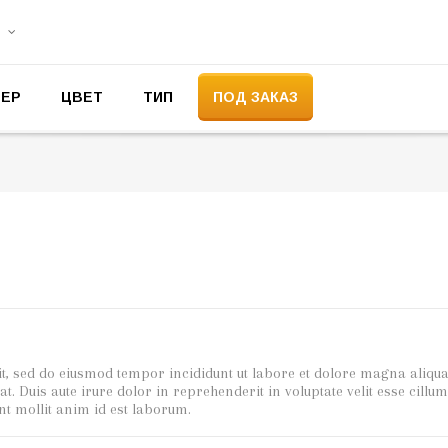
МЕР
ЦВЕТ
ТИП
ПОД ЗАКАЗ
it, sed do eiusmod tempor incididunt ut labore et dolore magna aliqu
 Duis aute irure dolor in reprehenderit in voluptate velit esse cillum
unt mollit anim id est laborum.