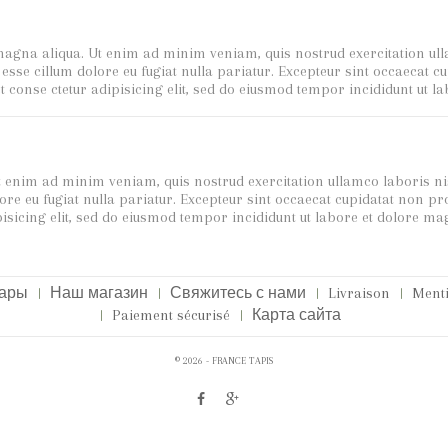
magna aliqua. Ut enim ad minim veniam, quis nostrud exercitation ull
t esse cillum dolore eu fugiat nulla pariatur. Excepteur sint occaecat c
t conse ctetur adipisicing elit, sed do eiusmod tempor incididunt ut
 enim ad minim veniam, quis nostrud exercitation ullamco laboris nis
lore eu fugiat nulla pariatur. Excepteur sint occaecat cupidatat non pro
isicing elit, sed do eiusmod tempor incididunt ut labore et dolore 
вары
Наш магазин
Свяжитесь с нами
Livraison
Menti
Paiement sécurisé
Карта сайта
© 2026 - FRANCE TAPIS