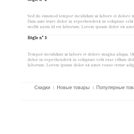
Sed do eiusmod tempor incididunt ut labore et dolore 
Duis aute irure dolor in reprehenderit in voluptate veli
mollit anim id est laborum. Lorem ipsum dolor sit ame
Règle n° 3
Tempor incididunt ut labore et dolore magna aliqua. Ut
dolor in reprehenderit in voluptate velit esse cillum do
laborum. Lorem ipsum dolor sit amet conse ctetur adip
Скидки
Новые товары
Популярные то