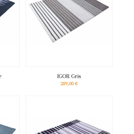
r
IGOR Gris
289,00 €